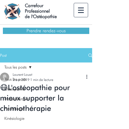
Carrefour
Professionnel
de l'Ostéopathie
Prendre rendez-vous
Post
Tous les posts
Laurent Louat
Tous les posts
2 avr. 2019
1 min de lecture
😷L'ostéopathie pour
Ostéopathie
mieux supporter la
Massothérapie
chimiothérapie
Psychologie
Kinésiologie