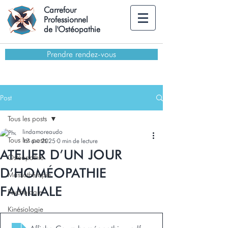
Carrefour
Professionnel
de l'Ostéopathie
Prendre rendez-vous
Post
Tous les posts
lindamoreaudo
Tous les posts
17 avr. 2025
0 min de lecture
ATELIER D’UN JOUR
Ostéopathie
D’HOMÉOPATHIE
Massothérapie
FAMILIALE
Psychologie
Kinésiologie